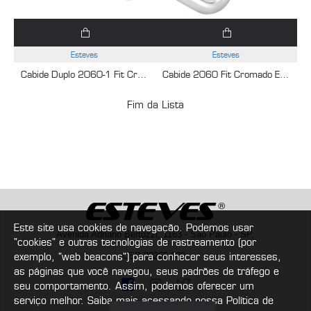
Esteves
Esteves
Cabide Duplo 2060-1 Fit Cromado Esteves VAB283CWB
Cabide 2060 Fit Cromado Esteves VAB281CWB
Fim da Lista
Este site usa cookies de navegação. Podemos usar
Avenida Adriano Bertozzi, 1163 - São Paulo - SP,
"cookies" e outras tecnologias de rastreamento (por
exemplo, "web beacons") para conhecer seus interesses,
CEP 08265-000
as páginas que você navegou, seus padrões de tráfego e
seu comportamento. Assim, podemos oferecer um
serviço melhor. Saiba mais acessando nossa Política de