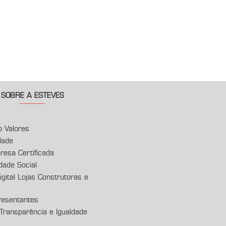
SOBRE A ESTEVES
o Valores
dade
esa Certificada
dade Social
gital Lojas Construtoras e
esentantes
 Transparência e Igualdade