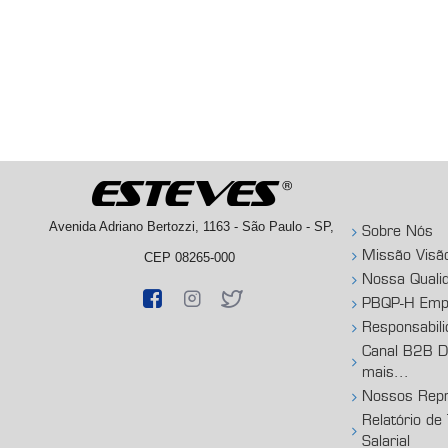
Avenida Adriano Bertozzi, 1163 - São Paulo - SP,
Sobre Nós
Missão Visã
CEP 08265-000
Nossa Quali
PBQP-H Empr
Responsabili
Canal B2B Di
mais...
Nossos Repr
Relatório de
Salarial