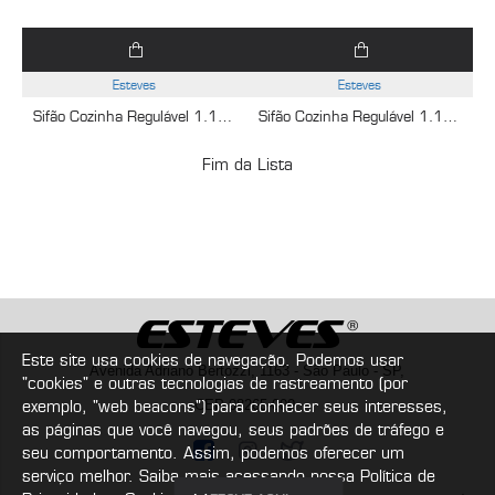
Esteves
Esteves
Sifão Cozinha Regulável 1.1/2X1.1/2 Tubo Saída 30cm Cromado Esteves VSM081CWB
Sifão Cozinha Regulável 1.1/2X1.1/2 Tubo Saída 30cm Cromado Esteves VSM081CWG
Fim da Lista
Este site usa cookies de navegação. Podemos usar
Avenida Adriano Bertozzi, 1163 - São Paulo - SP,
"cookies" e outras tecnologias de rastreamento (por
exemplo, "web beacons") para conhecer seus interesses,
CEP 08265-000
as páginas que você navegou, seus padrões de tráfego e
seu comportamento. Assim, podemos oferecer um
serviço melhor. Saiba mais acessando nossa Política de