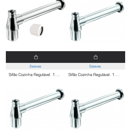
Esteves
Esteves
Sifão Cozinha Regulável. 1.1/2X2 Cromado Esteves VSM082CWG - com luva adaptável para 2"
Sifão Cozinha Regulável. 1.1/2X1.1/2 Tubo de Saída 40 cm Cromado Esteves VTS081CW4