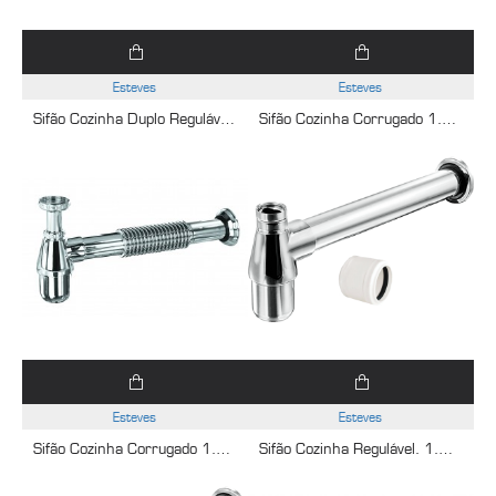
Esteves
Esteves
Sifão Cozinha Duplo Regulável 1.1/2X2 Tubo Saída 30cm Cromado Esteves VSM029CWC - com luva adaptável para 2"
Sifão Cozinha Corrugado 1.1/2X2 Tubo Saida 30cm Dn50 Cromado Esteves VSM182CWB - com adaptador para 2"
Esteves
Esteves
Sifão Cozinha Corrugado 1.1/2X1.1/2 Tubo Saída 30cm Dn40 Cromado Esteves VSM181CWB
Sifão Cozinha Regulável. 1.1/2X2 Cromado Esteves VSM082CWB - com luva adaptável para 2"