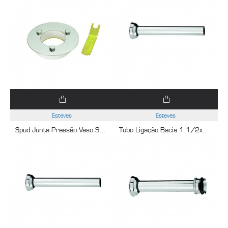
Esteves
Esteves
Spud Junta Pressão Vaso Sanitário 1.1/2 Cromado Esteves VAD655CWG
Tubo Ligação Bacia 1.1/2x30Cm Cromado Esteves VLL414CWG