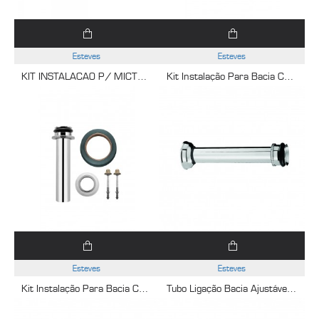
Esteves
Esteves
KIT INSTALACAO P/ MICTORIO 713 E 715 VLC466CWG
Kit Instalação Para Bacia Com Cx Acoplada (Flexivel Inox) Cromado Esteves VAD887CWS
Esteves
Esteves
Kit Instalação Para Bacia Convencional Cromado Esteves VAD888CWS
Tubo Ligação Bacia Ajustável Supd 1.1/2X25Cm Cromado Esteves VLL418CWG